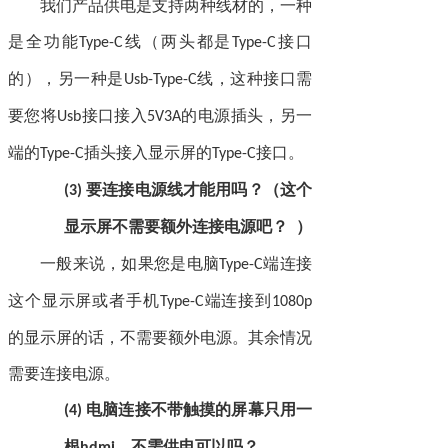
我们产品供电是支持两种线材的，一种
是全功能
线（两头都是
接口
Type-C
Type-C
的），另一种是
线，这种接口需
Usb-Type-C
要您将
接口接入
的电源插头，另一
Usb
5V3A
端的
插头接入显示屏的
接口。
Type-C
Type-C
要连接电源线才能用吗？（这个
(3)
显示屏不需要额外连接电源吧？
）
一般来说，如果您是电脑
端连接
Type-C
这个显示屏或者手机
端连接到
Type-C
1080p
的显示屏的话，不需要额外电源。其余情况
需要连接电源。
电脑连接不
带
触摸的屏幕只用一
(4)
根
，不需供电可以吗？