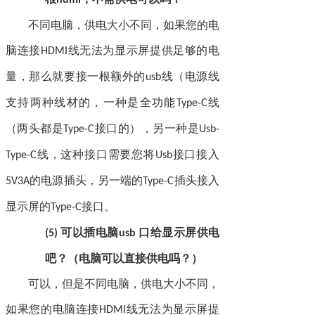
hdmi
不同电脑，供电大小不同，如果您的电
脑连接
线无法为显示屏提供足够的电
HDMI
量，那么就要接一根额外的
线（电源线
usb
支持两种线材的，一种是全功能
线
Type-C
（两头都是
接口的），另一种是
Type-C
Usb-
线，这种接口需要您将
接口接入
Type-C
Usb
的电源插头，另一端的
插头接入
5V3A
Type-C
显示屏的
接口。
Type-C
可以插电脑
口给显示屏供电
(5)
usb
吧？（电脑可以直接供电吗？）
可以，但是不同电脑，供电大小不同，
如果您的电脑连接
线无法为显示屏提
HDMI