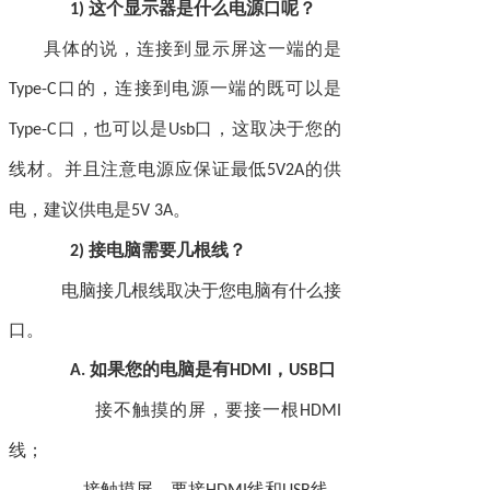
这个显示器是什么电源口呢？
1)
具体的说，连接到显示屏这一端的是
口的，连接到电源一端的既可以是
Type-C
口，也可以是
口，这取决于您的
Type-C
Usb
线材。并且注意电源应保证最低
的供
5V2A
电，建议供电是
。
5V 3A
接电脑需要几根线？
2)
电脑接几根线取决于您电脑有什么接
口。
如果您的电脑是有
，
口
A.
HDMI
USB
接不触摸的屏，要接一根
HDMI
线；
接触摸屏，要接
线和
线