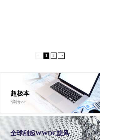
<
1
2
>
超极本
详情>>
全球刮起WWDC旋风