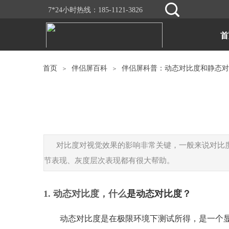
7*24小时热线：185-1121-3826
首
首页
伴侣屏百科
伴侣屏科普：动态对比度和静态对
＞
＞
对比度对视觉效果的影响非常关键，一般来说对比
节表现、灰度层次表现都有很大帮助。
1.
动态对比度
，
什么
是动态对比度？
动态对比度是在极限环境下测试所得，是一个