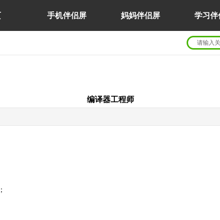
页
手机伴侣屏
妈妈伴侣屏
学习伴
编译器工程师
；